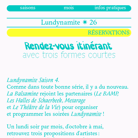
saisons
mois
infos pratiques
Lundynamite ✷ 26
RÉSERVATIONS
Rendez-vous itinérant
avec trois formes courtes
Lundynamite Saison 4.
Comme dans toute bonne série, il y a du nouveau.
La Balsamine
rejoint les partenaires (
Le BAMP,
Les Halles de Schaerbeek
,
Metarage
et
Le Théâtre de la Vie
) pour organiser
et programmer les soirées
Lundynamite
!
Un lundi soir par mois, d'octobre à mai,
retrouvez trois propositions d'artistes :