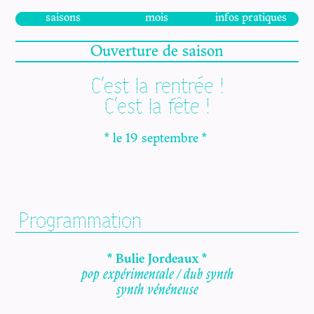
saisons
mois
infos pratiques
Ouverture de saison
C'est la rentrée !
C'est la fête !
* le 19 septembre *
Programmation
* Bulie Jordeaux *
pop expérimentale / dub synth
synth vénéneuse