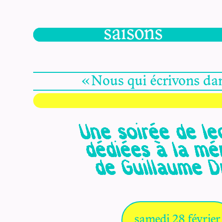
saisons
« Nous qui écrivons da
Une soirée de le
dédiées à la m
de Guillaume 
samedi 28 février