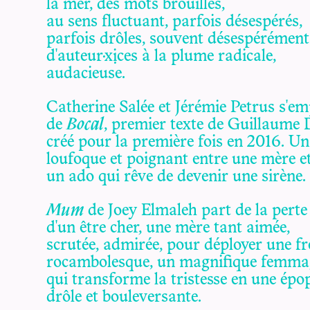
la mer, des mots brouillés,
au sens fluctuant, parfois désespérés,
parfois drôles, souvent désespérément
d'auteur·x·ices à la plume radicale,
audacieuse.
Catherine Salée et Jérémie Petrus s'e
de
Bocal
, premier texte de Guillaume 
créé pour la première fois en 2016. Un
loufoque et poignant entre une mère et
un ado qui rêve de devenir une sirène.
Mum
de Joey Elmaleh part de la perte
d'un être cher, une mère tant aimée,
scrutée, admirée, pour déployer une f
rocambolesque, un magnifique femma
qui transforme la tristesse en une épo
drôle et bouleversante.