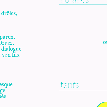
horaires
 drôles,
mparent
o
Druez,
 dialogue
 son fils,
tarifs
resque
ge
pée