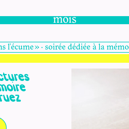
mois
ns l'écume » · soirée dédiée à la mém
ctures
émoire
Druez