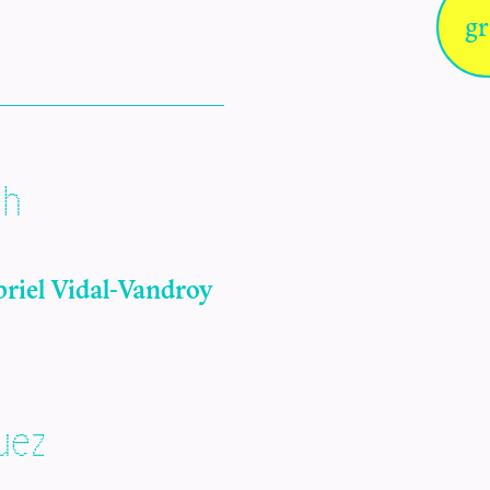
gr
eh
briel Vidal-Vandroy
uez