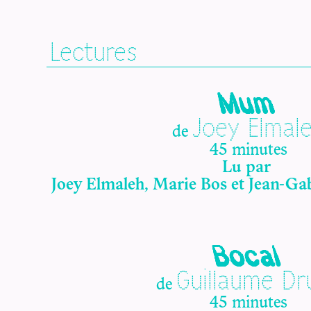
Lectures
Mum
Joey Elmal
de
45 minutes
Lu par
Joey Elmaleh, Marie Bos et Jean-Ga
Bocal
Guillaume Dr
de
45 minutes