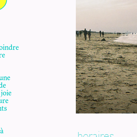
joindre
tre
 une
de
joie
ure
nts
 à