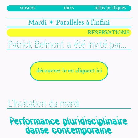
saisons
mois
infos pratiques
Mardi ✦ Parallèles à l'infini
RÉSERVATIONS
Patrick Belmont a été invité par...
découvrez-le en cliquant ici
L'Invitation du mardi
Performance pluridisciplinaire
danse contemporaine