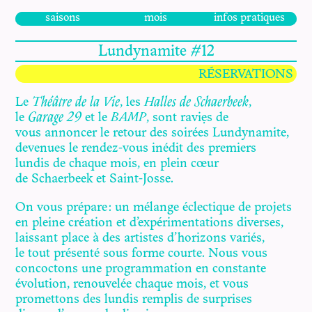
saisons
mois
infos pratiques
Lundynamite #12
RÉSERVATIONS
Le
Théâtre de la Vie
, les
Halles de Schaerbeek
,
le
Garage 29
et le
BAMP
, sont ravi·es de
vous annoncer le retour des soirées Lundynamite,
devenues le rendez-vous inédit des premiers
lundis de chaque mois, en plein cœur
de Schaerbeek et Saint-Josse.
On vous prépare : un mélange éclectique de projets
en pleine création et d’expérimentations diverses,
laissant place à des artistes d’horizons variés,
le tout présenté sous forme courte. Nous vous
concoctons une programmation en constante
évolution, renouvelée chaque mois, et vous
promettons des lundis remplis de surprises