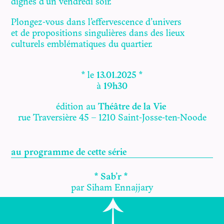
dignes d’un vendredi soir.
Plongez-vous dans l’effervescence d’univers
et de propositions singulières dans des lieux
culturels emblématiques du quartier.
* le
13.01.2025
*
à
19h30
édition au
Théâtre de la Vie
rue Traversière 45 – 1210 Saint-Josse-ten-Noode
au programme de cette série
*
Sab’r
*
par Siham Ennajjary
* ABYSSES *
par Jeanne Colin