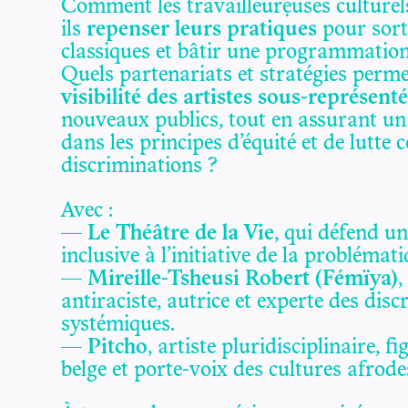
Comment les travailleur·euses culturel
ils
repenser leurs pratiques
pour sorti
classiques et bâtir une programmation 
Quels partenariats et stratégies perme
visibilité des artistes sous-représenté
nouveaux publics, tout en assurant un
dans les principes d’équité et de lutte c
discriminations ?
Avec :
—
Le Théâtre de la Vie
, qui défend 
inclusive à l’initiative de la problémat
—
Mireille-Tsheusi Robert (Fémïya)
,
antiraciste, autrice et experte des dis
systémiques.
—
Pitcho
, artiste pluridisciplinaire, 
belge et porte-voix des cultures afrod