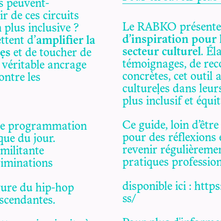
s peuvent-
r de ces circuits
Le RABKO présent
plus inclusive ?
d’inspiration pour l
ttent d’
amplifier la
secteur culturel
. Él
·es
et de toucher de
témoignages, de rec
 véritable ancrage
concrètes, cet outil
ontre les
culture·les dans le
plus inclusif et équit
Ce guide, loin d’êtr
une programmation
pour des réflexions 
ique du jour.
revenir régulièremen
 militante
pratiques profession
criminations
disponible ici :
https
figure du hip-hop
ss/
escendantes.