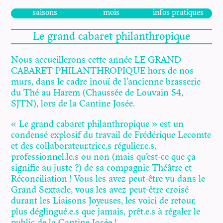
saisons
mois
infos pratiques
Le grand cabaret philanthropique
Nous accueillerons cette année LE GRAND
CABARET PHILANTHROPIQUE hors de nos
murs, dans le cadre inouï de l’ancienne brasserie
du Thé au Harem (Chaussée de Louvain 54,
SJTN), lors de la Cantine Josée.
« Le grand cabaret philanthropique » est un
condensé explosif du travail de Frédérique Lecomte
et des collaborateur.trice.s régulier.e.s,
professionnel.le.s ou non (mais qu’est-ce que ça
signifie au juste ?) de sa compagnie Théâtre et
Réconciliation ! Vous les avez peut-être vu dans le
Grand Sextacle, vous les avez peut-être croisé
durant les Liaisons Joyeuses, les voici de retour,
plus déglingué.e.s que jamais, prêt.e.s à régaler le