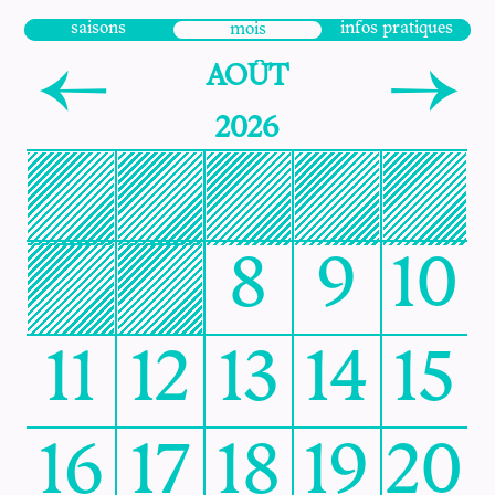
saisons
infos pratiques
mois
AOÛT
2026
1
2
3
4
5
6
7
8
9
10
11
12
13
14
15
16
17
18
19
20